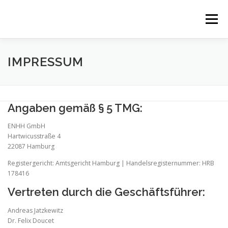
Zum
Inhalt
Menü
springen
GRUNDLAGEN
BLOG
VIDEOS
LINKS
IMPRESSUM
ÜBER MICH
Angaben gemäß § 5 TMG:
ENHH GmbH
Hartwicusstraße 4
22087 Hamburg
Registergericht: Amtsgericht Hamburg | Handelsregisternummer: HRB
178416
Vertreten durch die Geschäftsführer:
Andreas Jatzkewitz
Dr. Felix Doucet