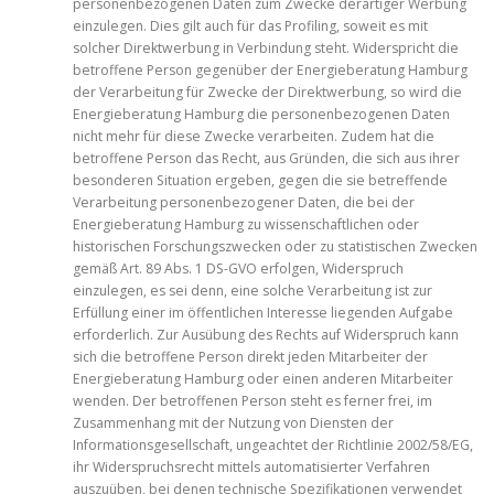
personenbezogenen Daten zum Zwecke derartiger Werbung
einzulegen. Dies gilt auch für das Profiling, soweit es mit
solcher Direktwerbung in Verbindung steht. Widerspricht die
betroffene Person gegenüber der Energieberatung Hamburg
der Verarbeitung für Zwecke der Direktwerbung, so wird die
Energieberatung Hamburg die personenbezogenen Daten
nicht mehr für diese Zwecke verarbeiten. Zudem hat die
betroffene Person das Recht, aus Gründen, die sich aus ihrer
besonderen Situation ergeben, gegen die sie betreffende
Verarbeitung personenbezogener Daten, die bei der
Energieberatung Hamburg zu wissenschaftlichen oder
historischen Forschungszwecken oder zu statistischen Zwecken
gemäß Art. 89 Abs. 1 DS-GVO erfolgen, Widerspruch
einzulegen, es sei denn, eine solche Verarbeitung ist zur
Erfüllung einer im öffentlichen Interesse liegenden Aufgabe
erforderlich. Zur Ausübung des Rechts auf Widerspruch kann
sich die betroffene Person direkt jeden Mitarbeiter der
Energieberatung Hamburg oder einen anderen Mitarbeiter
wenden. Der betroffenen Person steht es ferner frei, im
Zusammenhang mit der Nutzung von Diensten der
Informationsgesellschaft, ungeachtet der Richtlinie 2002/58/EG,
ihr Widerspruchsrecht mittels automatisierter Verfahren
auszuüben, bei denen technische Spezifikationen verwendet