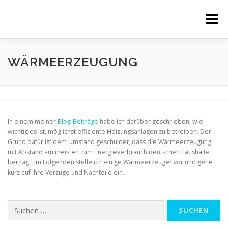
Zum
Inhalt
Menü
springen
GRUNDLAGEN
BLOG
VIDEOS
LINKS
WÄRMEERZEUGUNG
ÜBER MICH
In einem meiner
Blog-Beiträge
habe ich darüber geschrieben, wie
wichtig es ist, möglichst effiziente Heizungsanlagen zu betreiben. Der
Grund dafür ist dem Umstand geschuldet, dass die Wärmeerzeugung
mit Abstand am meisten zum Energieverbrauch deutscher Haushalte
beiträgt. Im Folgenden stelle ich einige Wärmeerzeuger vor und gehe
kurz auf ihre Vorzüge und Nachteile ein.
Suchen
nach: