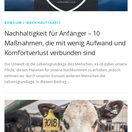
KONSUM
/
NACHHALTIGKEIT
Nachhaltigkeit für Anfänger – 10
Maßnahmen, die mit wenig Aufwand und
Komfortverlust verbunden sind
Die Umwelt ist die Lebensgrundlage des Menschen, es ist daher unsere
Pflicht, diesen Planeten für unsere Nachkommen zu erhalten. Jedoch
nehmen wir durch unseren Konsum anderen Menschen die
Lebensgrundlage. In diesem Beitrag …